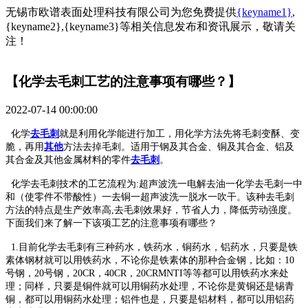
无锡市欧谱表面处理科技有限公司为您免费提供
{keyname1}
,
{keyname2},{keyname3}等相关信息发布和资讯展示，敬请关
注！
【化学去毛刺工艺的注意事项有哪些？】
2022-07-14 00:00:00
化学
去毛刺
就是利用化学能进行加工，用化学方法先将毛刺变酥、变
脆，再用
其他
方法去掉毛刺。适用于钢及其合金、铜及其合金、铝及
其合金及其他金属材料的零件
去毛刺
。
化学去毛刺技术的工艺流程为:超声波洗一电解去油一化学去毛刺一中
和（使零件不带酸性）一去铜一超声波洗一脱水一吹干。该种去毛刺
方法的特点是生产效率高,去毛刺效果好，节省人力，降低劳动强度。
下面我们来了解一下该项工艺的注意事项有哪些？
1.目前化学去毛刺有三种药水，铁药水，铜药水，铝药水，只要是铁
素体钢材就可以用铁药水，不论你是铁素体的那种合金钢，比如：10
号钢，20号钢，20CR，40CR，20CRMNTI等等都可以用铁药水来处
理；同样，只要是铜件就可以用铜药水处理，不论你是黄铜还是锡青
铜，都可以用铜药水处理；铝件也是，只要是铝材料，都可以用铝药