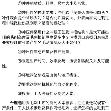
①冲件的材质、料厚、尺寸大小及形状。
②冲压件的技术要求：冲件除毛刺是否周棱倒圆角？
冲件表面是否除锈去污？是否允许剪切面、外表面在去毛刺过
程中轻微碰伤及划痕？是否防锈处理？
③冲压件采用什么冲载工艺及冲模结构？最大可能出
现的毛刺高度及毛刺根部厚度是多少？冲模刃口磨损刃磨前及
失效报废前可能产生的毛刺情况及大小如何？
④冲压件年总产量及投产批量。
⑤限定生产时间、效率及与冲压设备匹配关系及可能
性。
⑥环境污染情况及改善与治理措施。
⑦要求达到的机械化与自动化程度。
⑧投资、工人等条件及制约因素。
合理选用去毛刺工艺的制约因素很多，往往要迁就现有生
产条件、工人技术素质及操作习惯毛刺，选择怎样的去毛刺工