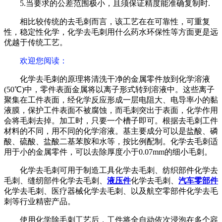
5.当要求的公差范围极小，且须保证精度能准确复制时.
相比较传统的去毛刺而言，该工艺在在可靠性，可重复
性，稳定性化学，化学去毛刺用什么药水环保性等方面更是远
优越于传统工艺。
欢迎您阅读
：
化学去毛刺的原理将清洗干净的金属零件放到化学溶液
(50℃)中，零件表面金属将以离子形式转到溶液中。这些离子
聚集在工件表面，经化学反应形成一层电阻大、电导率小的黏
液膜，保护工件表面不被腐蚀，而毛刺突出于表面，化学作用
会将毛刺去掉。加工时，只要一个槽子即可。根据去毛刺工件
材料的不同，用不同的化学溶液。基主要成分可以是盐酸、磷
酸、硫酸、盐酸二基苯胺和水等，按比例配制。化学去毛刺适
用于小的金属零件，可以去除厚度小于0.07mm的细小毛刺。
化学去毛刺可用于制造工具化学去毛刺、纺织部件化学去
毛刺、缝纫部件化学去毛刺、
液压件
化学去毛刺、
汽车零部件
化学去毛刺、医疗器械化学去毛刺、以及航空零部件化学去毛
刺等行业精密产品。
使用化学除毛刺工艺后，工件将全自动依次浸泡在多个容