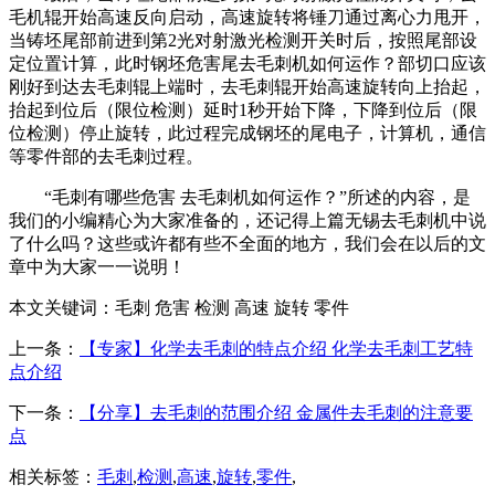
毛机辊开始高速反向启动，高速旋转将锤刀通过离心力甩开，
当铸坯尾部前进到第2光对射激光检测开关时后，按照尾部设
定位置计算，此时钢坯危害尾去毛刺机如何运作？部切口应该
刚好到达去毛刺辊上端时，去毛刺辊开始高速旋转向上抬起，
抬起到位后（限位检测）延时1秒开始下降，下降到位后（限
位检测）停止旋转，此过程完成钢坯的尾电子，计算机，通信
等零件部的去毛刺过程。
“毛刺有哪些危害 去毛刺机如何运作？”所述的内容，是
我们的小编精心为大家准备的，还记得上篇无锡去毛刺机中说
了什么吗？这些或许都有些不全面的地方，我们会在以后的文
章中为大家一一说明！
本文关键词：
毛刺 危害 检测 高速 旋转 零件
上一条：
【专家】化学去毛刺的特点介绍 化学去毛刺工艺特
点介绍
下一条：
【分享】去毛刺的范围介绍 金属件去毛刺的注意要
点
相关标签：
毛刺
,
检测
,
高速
,
旋转
,
零件
,