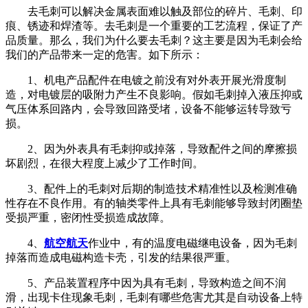
去毛刺可以解决金属表面难以触及部位的碎片、毛刺、印
痕、锈迹和焊渣等。去毛刺是一个重要的工艺流程，保证了产
品质量。那么，我们为什么要去毛刺？这主要是因为毛刺会给
我们的产品带来一定的危害。如下所示：
1、机电产品配件在电镀之前没有对外表开展光滑度制
造，对电镀层的吸附力产生不良影响。假如毛刺掉入液压抑或
气压体系回路内，会导致回路受堵，设备不能够运转导致亏
损。
2、因为外表具有毛刺抑或掉落，导致配件之间的摩擦损
坏剧烈，在很大程度上减少了工作时间。
3、配件上的毛刺对后期的制造技术精准性以及检测准确
性存在不良作用。有的轴类零件上具有毛刺能够导致封闭圈垫
受损严重，密闭性受损造成故障。
4、
航空航天
作业中，有的温度电磁继电设备，因为毛刺
掉落而造成电磁构造卡壳，引发的结果很严重。
5、产品装置程序中因为具有毛刺，导致构造之间不润
滑，出现卡住现象毛刺，毛刺有哪些危害尤其是自动设备上特