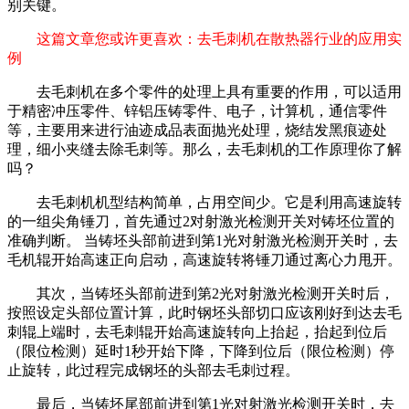
别关键。
这篇文章您或许更喜欢：去毛刺机在散热器行业的应用实
例
去毛刺机在多个零件的处理上具有重要的作用，可以适用
于精密冲压零件、锌铝压铸零件、电子，计算机，通信零件
等，主要用来进行油迹成品表面抛光处理，烧结发黑痕迹处
理，细小夹缝去除毛刺等。那么，去毛刺机的工作原理你了解
吗？
去毛刺机机型结构简单，占用空间少。它是利用高速旋转
的一组尖角锤刀，首先通过2对射激光检测开关对铸坯位置的
准确判断。 当铸坯头部前进到第1光对射激光检测开关时，去
毛机辊开始高速正向启动，高速旋转将锤刀通过离心力甩开。
其次，当铸坯头部前进到第2光对射激光检测开关时后，
按照设定头部位置计算，此时钢坯头部切口应该刚好到达去毛
刺辊上端时，去毛刺辊开始高速旋转向上抬起，抬起到位后
（限位检测）延时1秒开始下降，下降到位后（限位检测）停
止旋转，此过程完成钢坯的头部去毛刺过程。
最后，当铸坯尾部前进到第1光对射激光检测开关时，去